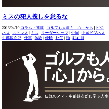
ミスの犯人捜しを怠るな
2013/04/10
コラム・連載
|
ゴルフも人事も「心」から
|
ビジ
ネス
|
ストレス
|
ミス
|
リーダーシップ
|
中国
|
中国ビジネス
|
中部銀次郎
|
仕事
|
体験
|
優勝
|
赴任
|
軸
|
駐在員