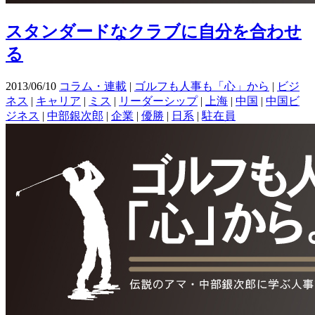
スタンダードなクラブに自分を合わせ
る
2013/06/10
コラム・連載
|
ゴルフも人事も「心」から
|
ビジ
ネス
|
キャリア
|
ミス
|
リーダーシップ
|
上海
|
中国
|
中国ビ
ジネス
|
中部銀次郎
|
企業
|
優勝
|
日系
|
駐在員