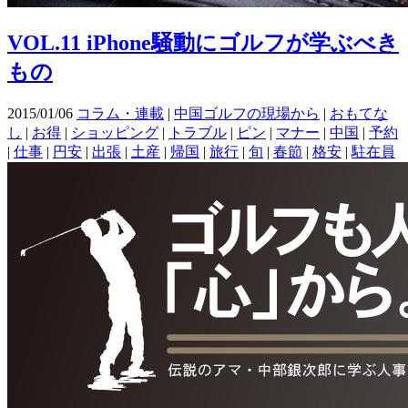
VOL.11 iPhone騒動にゴルフが学ぶべき
もの
2015/01/06
コラム・連載
|
中国ゴルフの現場から
|
おもてな
し
|
お得
|
ショッピング
|
トラブル
|
ピン
|
マナー
|
中国
|
予約
|
仕事
|
円安
|
出張
|
土産
|
帰国
|
旅行
|
旬
|
春節
|
格安
|
駐在員