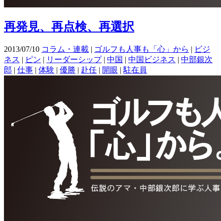
再発見、再点検、再選択
2013/07/10
コラム・連載
|
ゴルフも人事も「心」から
|
ビジ
ネス
|
ピン
|
リーダーシップ
|
中国
|
中国ビジネス
|
中部銀次
郎
|
仕事
|
体験
|
優勝
|
赴任
|
開眼
|
駐在員