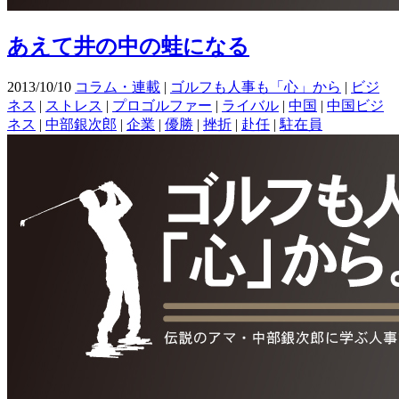
あえて井の中の蛙になる
2013/10/10
コラム・連載
|
ゴルフも人事も「心」から
|
ビジ
ネス
|
ストレス
|
プロゴルファー
|
ライバル
|
中国
|
中国ビジ
ネス
|
中部銀次郎
|
企業
|
優勝
|
挫折
|
赴任
|
駐在員