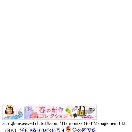
all right reseaved club-18.com / Harmonize Golf Management Ltd.
（HK）
沪ICP备16026346号-4
沪公网安备