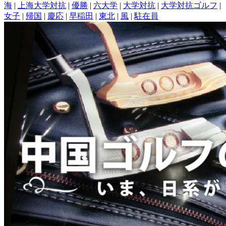
海
|
上海大学対抗
|
優勝
|
六大学
|
大学対抗
|
大学対抗ゴルフ
|
女子
|
帰国
|
慶応
|
早稲田
|
東北
|
風
|
駐在員