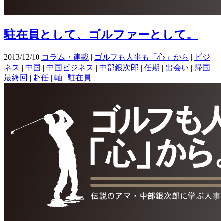
駐在員として、ゴルファーとして。
2013/12/10
コラム・連載
|
ゴルフも人事も「心」から
|
ビジ
ネス
|
中国
|
中国ビジネス
|
中部銀次郎
|
任期
|
出会い
|
帰国
|
最終回
|
赴任
|
軸
|
駐在員