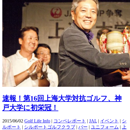
速報！第16回上海大学対抗ゴルフ、神
戸大学に初栄冠！
2015/06/02
Golf Life Info
|
コンペレポート
|
JAL
|
イベント
|
シ
ルポート
|
シルポートゴルフクラブ
|
バー
|
ユニフォーム
|
上