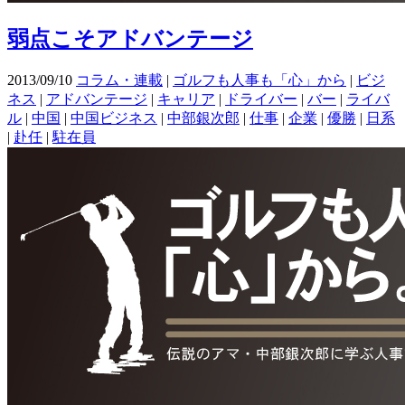
弱点こそアドバンテージ
2013/09/10
コラム・連載
|
ゴルフも人事も「心」から
|
ビジ
ネス
|
アドバンテージ
|
キャリア
|
ドライバー
|
バー
|
ライバ
ル
|
中国
|
中国ビジネス
|
中部銀次郎
|
仕事
|
企業
|
優勝
|
日系
|
赴任
|
駐在員