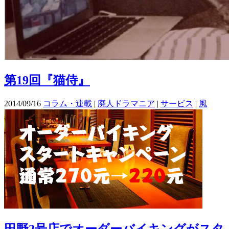
第19回『猫侍』
2014/09/16
コラム・連載
|
廃人ドラマニア
|
サービス
|
風