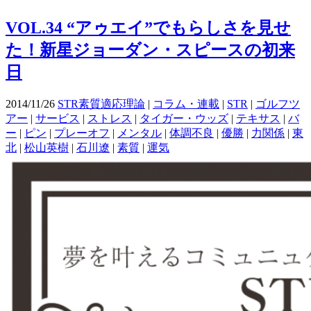
VOL.34 “アゥエイ”でもらしさを見せ
た！新星ジョーダン・スピースの初来
日
2014/11/26
STR素質適応理論
|
コラム・連載
|
STR
|
ゴルフツ
アー
|
サービス
|
ストレス
|
タイガー・ウッズ
|
テキサス
|
バ
ー
|
ピン
|
プレーオフ
|
メンタル
|
体調不良
|
優勝
|
力関係
|
東
北
|
松山英樹
|
石川遼
|
素質
|
運気