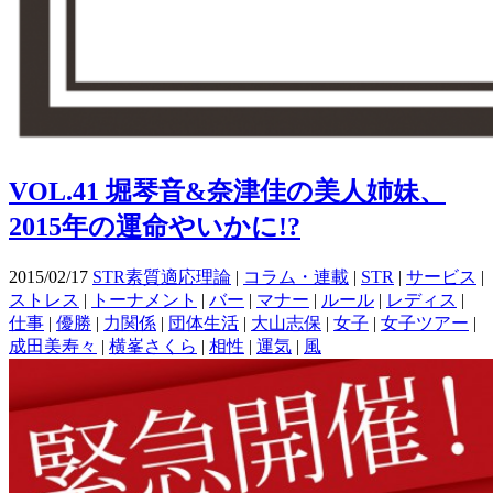
VOL.41 堀琴音&奈津佳の美人姉妹、
2015年の運命やいかに!?
2015/02/17
STR素質適応理論
|
コラム・連載
|
STR
|
サービス
|
ストレス
|
トーナメント
|
バー
|
マナー
|
ルール
|
レディス
|
仕事
|
優勝
|
力関係
|
団体生活
|
大山志保
|
女子
|
女子ツアー
|
成田美寿々
|
横峯さくら
|
相性
|
運気
|
風