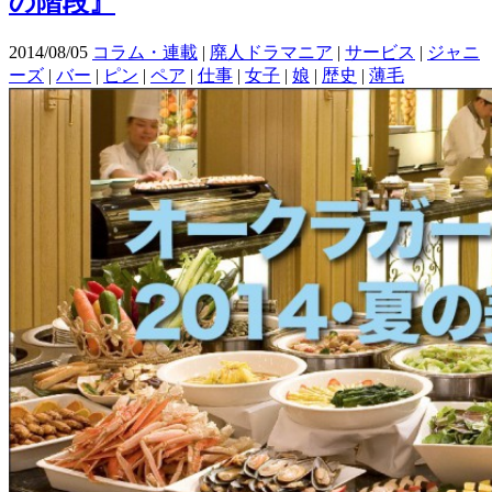
の階段』
2014/08/05
コラム・連載
|
廃人ドラマニア
|
サービス
|
ジャニ
ーズ
|
バー
|
ピン
|
ペア
|
仕事
|
女子
|
娘
|
歴史
|
薄毛