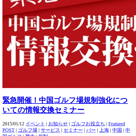
緊急開催！中国ゴルフ場規制強化につ
いての情報交換セミナー
2015/01/12
イベント
|
お知らせ
|
ゴルフお役立ち
|
Featured
POST
|
ゴルフ場
|
サービス
|
セミナー
|
バー
|
上海
|
中国
|
中