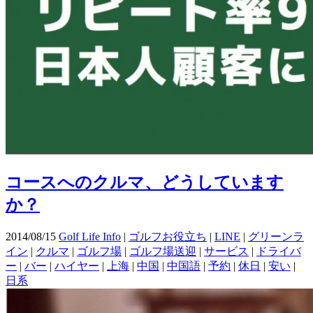
コースへのクルマ、どうしています
か？
2014/08/15
Golf Life Info
|
ゴルフお役立ち
|
LINE
|
グリーンラ
イン
|
クルマ
|
ゴルフ場
|
ゴルフ場送迎
|
サービス
|
ドライバ
ー
|
バー
|
ハイヤー
|
上海
|
中国
|
中国語
|
予約
|
休日
|
安い
|
日系