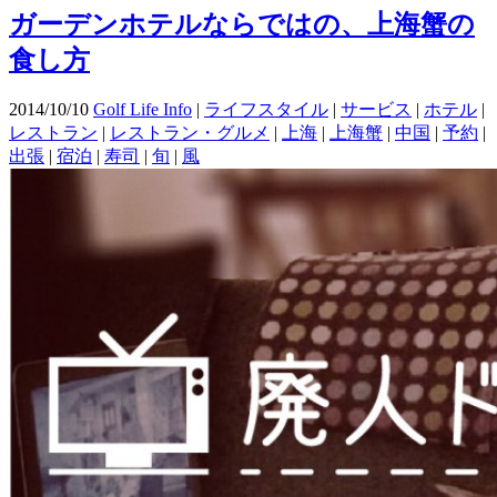
ガーデンホテルならではの、上海蟹の
食し方
2014/10/10
Golf Life Info
|
ライフスタイル
|
サービス
|
ホテル
|
レストラン
|
レストラン・グルメ
|
上海
|
上海蟹
|
中国
|
予約
|
出張
|
宿泊
|
寿司
|
旬
|
風