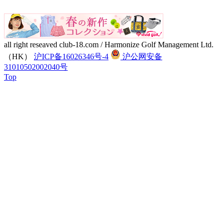
all right reseaved club-18.com / Harmonize Golf Management Ltd.
（HK）
沪ICP备16026346号-4
沪公网安备
31010502002040号
Top