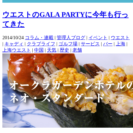
ウエストのGALA PARTYに今年も行っ
てきた
2014/10/24
コラム・連載
|
管理人ブログ
|
イベント
|
ウエスト
|
キャディ
|
クラブライフ
|
ゴルフ場
|
サービス
|
バー
|
上海
|
上海ウエスト
|
中国
|
天気
|
歴史
|
老舗