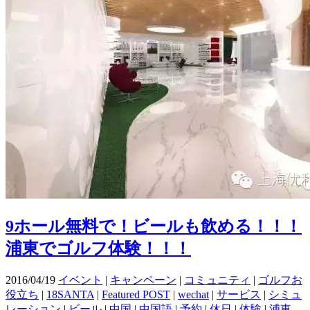
9ホール無料で！ビールも飲める！！！
浦東でゴルフ体験！！！
2016/04/19
イベント
|
キャンペーン
|
コミュニティ
|
ゴルフお
役立ち
|
18SANTA
|
Featured POST
|
wechat
|
サービス
|
シミュ
レーション
|
ビール
|
中国
|
中国語
|
予約
|
休日
|
体験
|
浦東