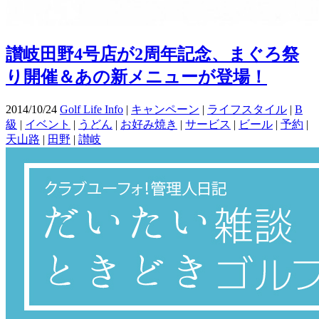
讃岐田野4号店が2周年記念、まぐろ祭
り開催＆あの新メニューが登場！
2014/10/24
Golf Life Info
|
キャンペーン
|
ライフスタイル
|
B
級
|
イベント
|
うどん
|
お好み焼き
|
サービス
|
ビール
|
予約
|
天山路
|
田野
|
讃岐