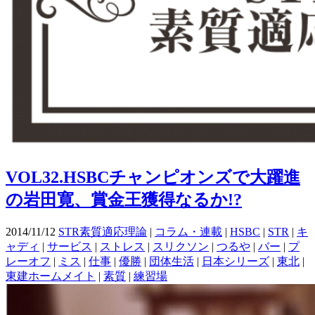
VOL32.HSBCチャンピオンズで大躍進
の岩田寛、賞金王獲得なるか!?
2014/11/12
STR素質適応理論
|
コラム・連載
|
HSBC
|
STR
|
キ
ャディ
|
サービス
|
ストレス
|
スリクソン
|
つるや
|
バー
|
プ
レーオフ
|
ミス
|
仕事
|
優勝
|
団体生活
|
日本シリーズ
|
東北
|
東建ホームメイト
|
素質
|
練習場