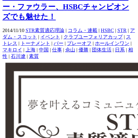
ー・ファウラー、HSBCチャンピオン
ズでも魅せた！
2014/11/10
STR素質適応理論
|
コラム・連載
|
HSBC
|
STR
|
ア
ダム・スコット
|
イベント
|
クラブユーフォリアカップ
|
ス
トレス
|
トーナメント
|
バー
|
プレーオフ
|
ホールインワン
|
マキロイ
|
上海
|
中国
|
仕事
|
佘山
|
優勝
|
団体生活
|
日系
|
相
性
|
石川遼
|
素質