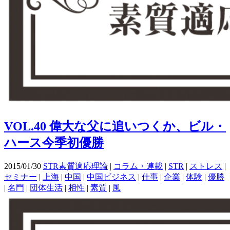
VOL.40 偉大な父に追いつくか、ビル・
ハース今季初優勝
2015/01/30
STR素質適応理論
|
コラム・連載
|
STR
|
ストレス
|
セミナー
|
上海
|
中国
|
中国ビジネス
|
仕事
|
企業
|
体験
|
優勝
|
名門
|
団体生活
|
相性
|
素質
|
風