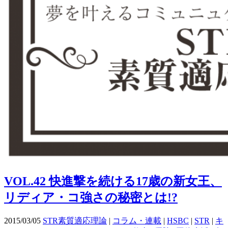
VOL.42 快進撃を続ける17歳の新女王、
リディア・コ強さの秘密とは!?
2015/03/05
STR素質適応理論
|
コラム・連載
|
HSBC
|
STR
|
キ