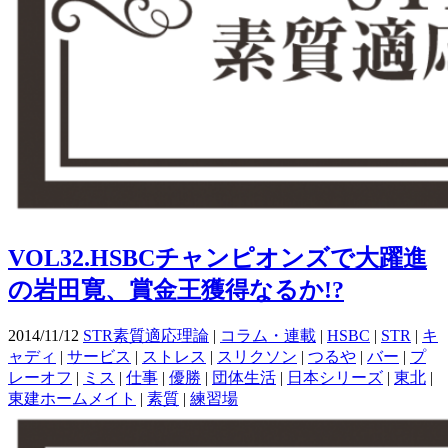
VOL32.HSBCチャンピオンズで大躍進
の岩田寛、賞金王獲得なるか!?
2014/11/12
STR素質適応理論
|
コラム・連載
|
HSBC
|
STR
|
キ
ャディ
|
サービス
|
ストレス
|
スリクソン
|
つるや
|
バー
|
プ
レーオフ
|
ミス
|
仕事
|
優勝
|
団体生活
|
日本シリーズ
|
東北
|
東建ホームメイト
|
素質
|
練習場