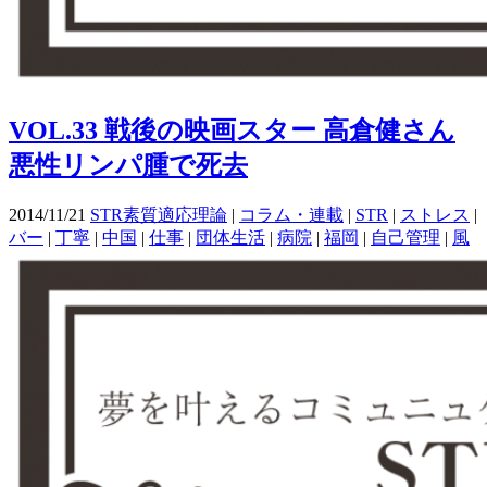
VOL.33 戦後の映画スター 高倉健さん
悪性リンパ腫で死去
2014/11/21
STR素質適応理論
|
コラム・連載
|
STR
|
ストレス
|
バー
|
丁寧
|
中国
|
仕事
|
団体生活
|
病院
|
福岡
|
自己管理
|
風