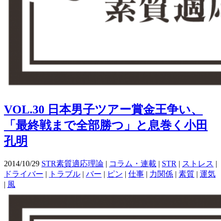
VOL.30 日本男子ツアー賞金王争い、
「最終戦まで全部勝つ」と息巻く小田
孔明
2014/10/29
STR素質適応理論
|
コラム・連載
|
STR
|
ストレス
|
ドライバー
|
トラブル
|
バー
|
ピン
|
仕事
|
力関係
|
素質
|
運気
|
風