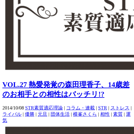
VOL.27 熱愛発覚の森田理香子、14歳差
のお相手との相性はバッチリ!?
2014/10/08
STR素質適応理論
|
コラム・連載
|
STR
|
ストレス
|
ライバル
|
優勝
|
元旦
|
団体生活
|
横峯さくら
|
相性
|
素質
|
運
気