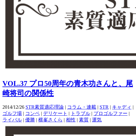
VOL.37 プロ50周年の青木功さんと、尾
崎将司の関係性
2014/12/26
STR素質適応理論
|
コラム・連載
|
STR
|
キャディ
|
ゴルフ場
|
コンペ
|
デリケート
|
トラブル
|
プロゴルファー
|
ライバル
|
優勝
|
横峯さくら
|
相性
|
素質
|
運気