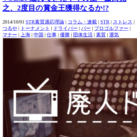
之、2度目の賞金王獲得なるか!?
2014/10/01
STR素質適応理論
|
コラム・連載
|
STR
|
ストレス
|
つるや
|
トーナメント
|
ドライバー
|
バー
|
プロゴルファー
|
マナー
|
上海
|
中国
|
仕事
|
優勝
|
団体生活
|
素質
|
運気