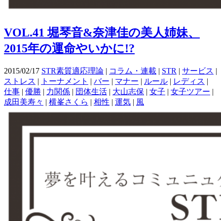
VOL.41 堀琴音&奈津佳の美人姉妹、
2015年の運命やいかに!?
2015/02/17
STR素質適応理論
|
コラム・連載
|
STR
|
サービス
|
ストレス
|
トーナメント
|
バー
|
マナー
|
ルール
|
レディス
|
仕事
|
優勝
|
力関係
|
団体生活
|
大山志保
|
女子
|
女子ツアー
|
成田美寿々
|
横峯さくら
|
相性
|
運気
|
風