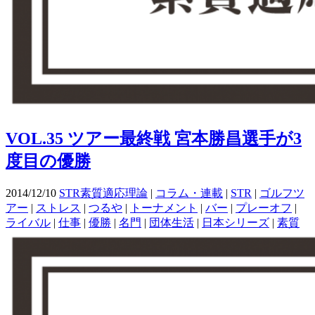
VOL.35 ツアー最終戦 宮本勝昌選手が3
度目の優勝
2014/12/10
STR素質適応理論
|
コラム・連載
|
STR
|
ゴルフツ
アー
|
ストレス
|
つるや
|
トーナメント
|
バー
|
プレーオフ
|
ライバル
|
仕事
|
優勝
|
名門
|
団体生活
|
日本シリーズ
|
素質