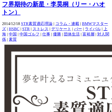
フ界期待の新星・李昊桐（リー・ハオ
トン）
2014/12/18
STR素質適応理論
|
コラム・連載
|
BMWマスター
ズ
|
HSBC
|
STR
|
ストレス
|
デリケート
|
バー
|
ライバル
|
上
海
|
中国
|
中国ゴルフ
|
仕事
|
優勝
|
団体生活
|
富裕層
|
対人関
係
|
素質