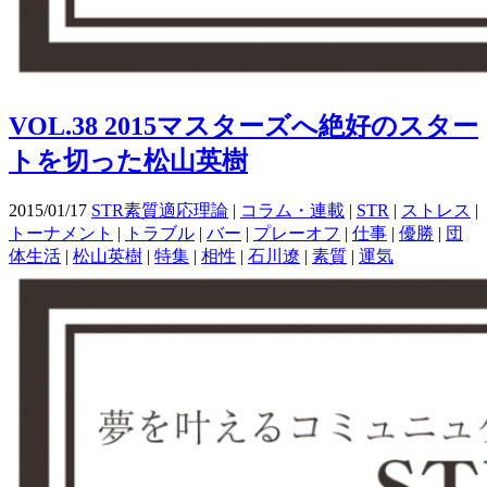
VOL.38 2015マスターズへ絶好のスター
トを切った松山英樹
2015/01/17
STR素質適応理論
|
コラム・連載
|
STR
|
ストレス
|
トーナメント
|
トラブル
|
バー
|
プレーオフ
|
仕事
|
優勝
|
団
体生活
|
松山英樹
|
特集
|
相性
|
石川遼
|
素質
|
運気