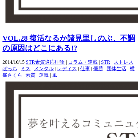
VOL.28 復活なるか諸見里しのぶ、不調
の原因はどこにある!?
2014/10/15
STR素質適応理論
|
コラム・連載
|
STR
|
ストレス
|
ぼっち
|
ミス
|
メンタル
|
レディス
|
仕事
|
優勝
|
団体生活
|
横
峯さくら
|
素質
|
運気
|
風