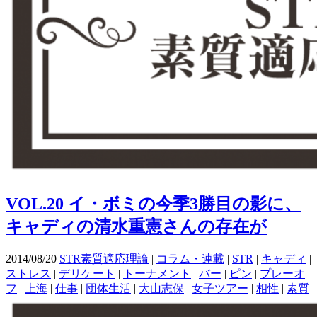
VOL.20 イ・ボミの今季3勝目の影に、
キャディの清水重憲さんの存在が
2014/08/20
STR素質適応理論
|
コラム・連載
|
STR
|
キャディ
|
ストレス
|
デリケート
|
トーナメント
|
バー
|
ピン
|
プレーオ
フ
|
上海
|
仕事
|
団体生活
|
大山志保
|
女子ツアー
|
相性
|
素質