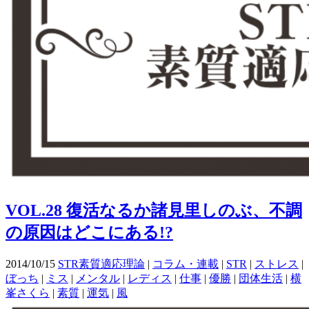
VOL.28 復活なるか諸見里しのぶ、不調
の原因はどこにある!?
2014/10/15
STR素質適応理論
|
コラム・連載
|
STR
|
ストレス
|
ぼっち
|
ミス
|
メンタル
|
レディス
|
仕事
|
優勝
|
団体生活
|
横
峯さくら
|
素質
|
運気
|
風