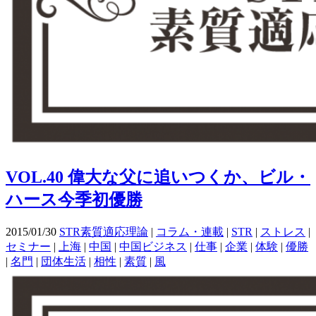
VOL.40 偉大な父に追いつくか、ビル・
ハース今季初優勝
2015/01/30
STR素質適応理論
|
コラム・連載
|
STR
|
ストレス
|
セミナー
|
上海
|
中国
|
中国ビジネス
|
仕事
|
企業
|
体験
|
優勝
|
名門
|
団体生活
|
相性
|
素質
|
風