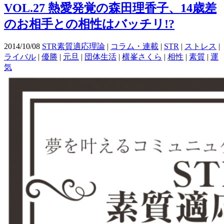
VOL.27 熱愛発覚の森田理香子、14歳差
のお相手との相性はバッチリ!?
2014/10/08
STR素質適応理論
|
コラム・連載
|
STR
|
ストレス
|
ライバル
|
優勝
|
元旦
|
団体生活
|
横峯さくら
|
相性
|
素質
|
運
気