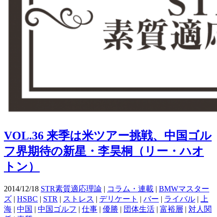
VOL.36 来季は米ツアー挑戦、中国ゴル
フ界期待の新星・李昊桐（リー・ハオ
トン）
2014/12/18
STR素質適応理論
|
コラム・連載
|
BMWマスター
ズ
|
HSBC
|
STR
|
ストレス
|
デリケート
|
バー
|
ライバル
|
上
海
|
中国
|
中国ゴルフ
|
仕事
|
優勝
|
団体生活
|
富裕層
|
対人関