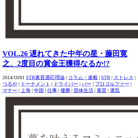
VOL.26 遅れてきた中年の星・藤田寛
之、2度目の賞金王獲得なるか!?
2014/10/01
STR素質適応理論
|
コラム・連載
|
STR
|
ストレス
|
つるや
|
トーナメント
|
ドライバー
|
バー
|
プロゴルファー
|
マナー
|
上海
|
中国
|
仕事
|
優勝
|
団体生活
|
素質
|
運気