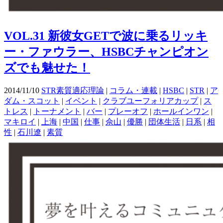
VOL.31 新彼女GETで波に乗るリッキ
ー・ファウラー、HSBCチャンピオン
ズでも魅せた！
2014/11/10
STR素質適応理論
|
コラム・連載
|
HSBC
|
STR
|
ア
ダム・スコット
|
イベント
|
クラブユーフォリアカップ
|
ス
トレス
|
トーナメント
|
バー
|
プレーオフ
|
ホールインワン
|
マキロイ
|
上海
|
中国
|
仕事
|
佘山
|
優勝
|
団体生活
|
日系
|
相
性
|
石川遼
|
素質