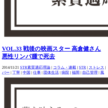
VOL.33 戦後の映画スター 高倉健さん
悪性リンパ腫で死去
2014/11/21
STR素質適応理論
|
コラム・連載
|
STR
|
ストレス
|
バー
|
丁寧
|
中国
|
仕事
|
団体生活
|
病院
|
福岡
|
自己管理
|
風