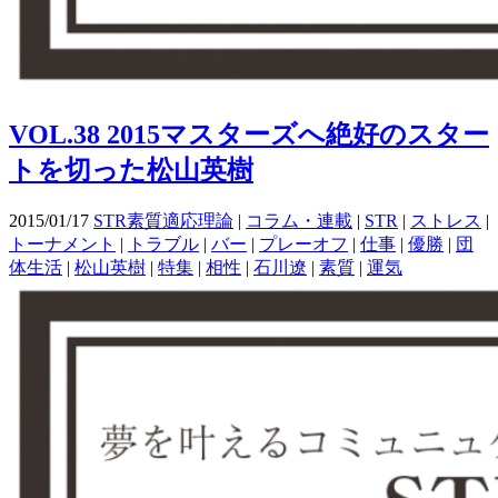
VOL.38 2015マスターズへ絶好のスター
トを切った松山英樹
2015/01/17
STR素質適応理論
|
コラム・連載
|
STR
|
ストレス
|
トーナメント
|
トラブル
|
バー
|
プレーオフ
|
仕事
|
優勝
|
団
体生活
|
松山英樹
|
特集
|
相性
|
石川遼
|
素質
|
運気