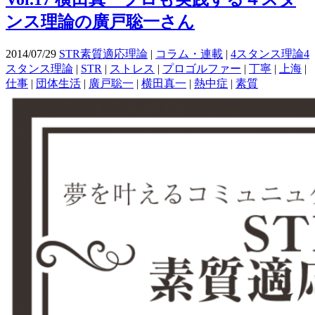
ンス理論の廣戸聡一さん
2014/07/29
STR素質適応理論
|
コラム・連載
|
4スタンス理論4
スタンス理論
|
STR
|
ストレス
|
プロゴルファー
|
丁寧
|
上海
|
仕事
|
団体生活
|
廣戸聡一
|
横田真一
|
熱中症
|
素質