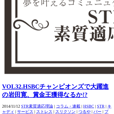
VOL32.HSBCチャンピオンズで大躍進
の岩田寛、賞金王獲得なるか!?
2014/11/12
STR素質適応理論
|
コラム・連載
|
HSBC
|
STR
|
キ
ャディ
|
サービス
|
ストレス
|
スリクソン
|
つるや
|
バー
|
プ