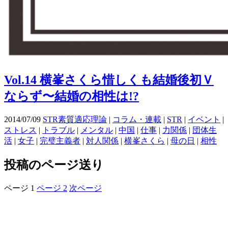
Vol.14 横峯さくら惜しくも結婚後初Ｖ
ならず〜結婚の相性は!?
2014/07/09
STR素質適応理論
|
コラム・連載
|
STR
|
イベント
|
ストレス
|
トラブル
|
メンタル
|
中国
|
仕事
|
力関係
|
団体生
活
|
女子
|
完璧主義者
|
対人関係
|
横峯さくら
|
母の日
|
相性
投稿のページ送り
ページ
1
ページ
2
次ページ