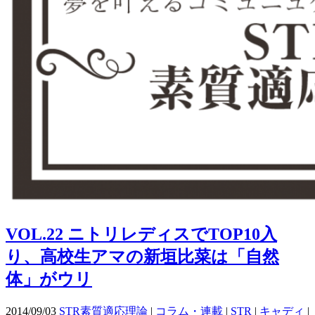
VOL.22 ニトリレディスでTOP10入
り、高校生アマの新垣比菜は「自然
体」がウリ
2014/09/03
STR素質適応理論
|
コラム・連載
|
STR
|
キャディ
|