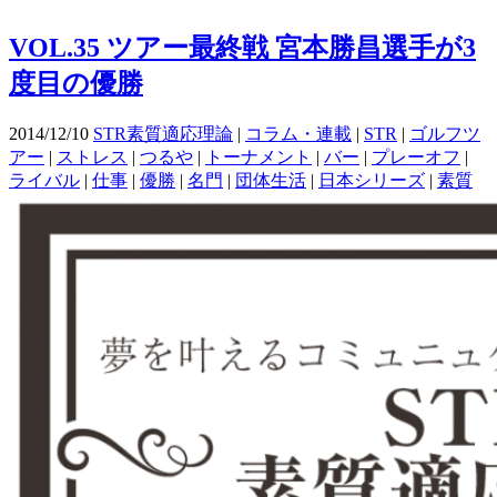
VOL.35 ツアー最終戦 宮本勝昌選手が3
度目の優勝
2014/12/10
STR素質適応理論
|
コラム・連載
|
STR
|
ゴルフツ
アー
|
ストレス
|
つるや
|
トーナメント
|
バー
|
プレーオフ
|
ライバル
|
仕事
|
優勝
|
名門
|
団体生活
|
日本シリーズ
|
素質