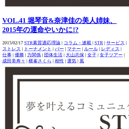
VOL.41 堀琴音&奈津佳の美人姉妹、
2015年の運命やいかに!?
2015/02/17
STR素質適応理論
|
コラム・連載
|
STR
|
サービス
|
ストレス
|
トーナメント
|
バー
|
マナー
|
ルール
|
レディス
|
仕事
|
優勝
|
力関係
|
団体生活
|
大山志保
|
女子
|
女子ツアー
|
成田美寿々
|
横峯さくら
|
相性
|
運気
|
風