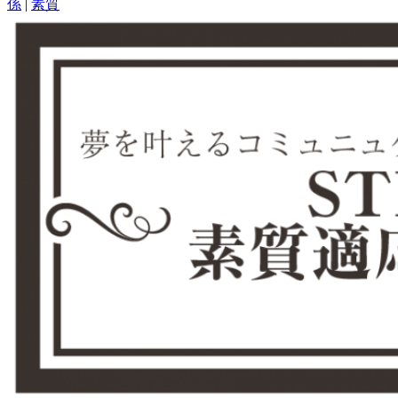
係
|
素質