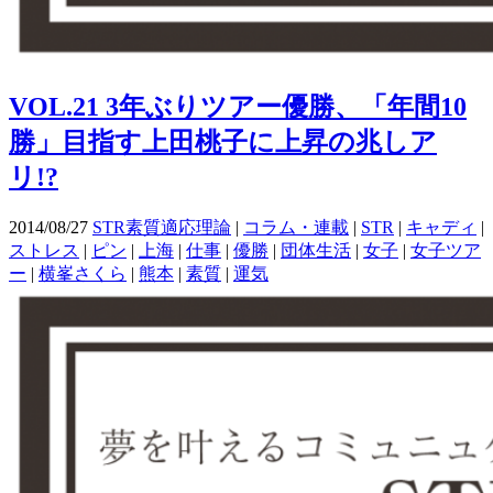
VOL.21 3年ぶりツアー優勝、「年間10
勝」目指す上田桃子に上昇の兆しア
リ!?
2014/08/27
STR素質適応理論
|
コラム・連載
|
STR
|
キャディ
|
ストレス
|
ピン
|
上海
|
仕事
|
優勝
|
団体生活
|
女子
|
女子ツア
ー
|
横峯さくら
|
熊本
|
素質
|
運気