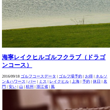
海寧レイクヒルゴルフクラブ（ドラゴ
ンコース）
2016/09/18
ゴルフコースデータ
|
ゴルフ場予約
|
お得
|
ネルソ
ン＆ハワース
|
バー
|
ミス
|
レイクヒル
|
上海
|
予約
|
休日
|
名
門
|
安い
|
山
|
杭州
|
浙江省
|
風