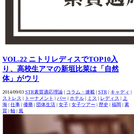
VOL.22 ニトリレディスでTOP10入
り、高校生アマの新垣比菜は「自然
体」がウリ
2014/09/03
STR素質適応理論
|
コラム・連載
|
STR
|
キャディ
|
ストレス
|
トーナメント
|
バー
|
ホテル
|
ミス
|
レディス
|
上
海
|
仕事
|
優勝
|
団体生活
|
女子
|
女子ツアー
|
歴史
|
福岡
|
素
質
|
軸
|
風