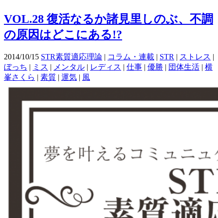
VOL.28 復活なるか諸見里しのぶ、不調
の原因はどこにある!?
2014/10/15
STR素質適応理論
|
コラム・連載
|
STR
|
ストレス
|
ぼっち
|
ミス
|
メンタル
|
レディス
|
仕事
|
優勝
|
団体生活
|
横
峯さくら
|
素質
|
運気
|
風