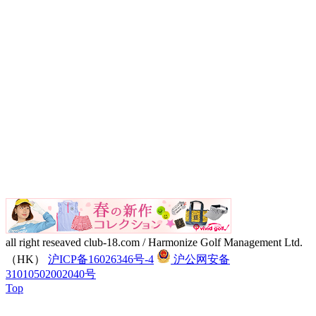
all right reseaved club-18.com / Harmonize Golf Management Ltd.
（HK）
沪ICP备16026346号-4
沪公网安备
31010502002040号
Top