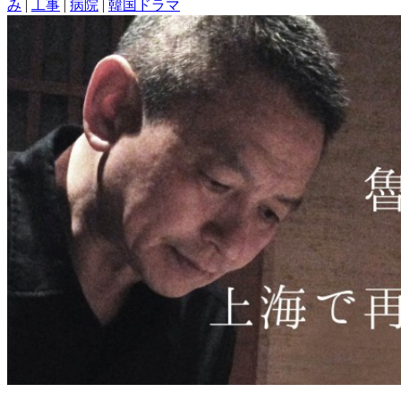
み
|
工事
|
病院
|
韓国ドラマ