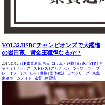
VOL32.HSBCチャンピオンズで大躍進
の岩田寛、賞金王獲得なるか!?
2014/11/12
STR素質適応理論
|
コラム・連載
|
HSBC
|
STR
|
キ
ャディ
|
サービス
|
ストレス
|
スリクソン
|
つるや
|
バー
|
プ
レーオフ
|
ミス
|
仕事
|
優勝
|
団体生活
|
日本シリーズ
|
東北
|
東建ホームメイト
|
素質
|
練習場