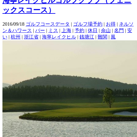
海寧レイクヒルゴルフクラブ（フェニ
ックスコース）
2016/09/18
ゴルフコースデータ
|
ゴルフ場予約
|
お得
|
ネルソ
ン＆ハワース
|
バー
|
ミス
|
上海
|
予約
|
休日
|
佘山
|
名門
|
安
い
|
杭州
|
浙江省
|
海寧レイクヒル
|
銭塘江
|
難関
|
風