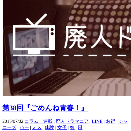
第38回『ごめんね青春！』
2015/07/02
コラム・連載
|
廃人ドラマニア
|
LINE
|
お得
|
ジャ
ニーズ
|
バー
|
ミス
|
体験
|
女子
|
娘
|
風