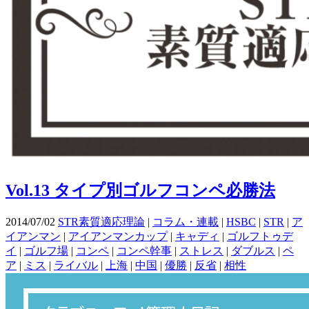
Vol.13 タイプ別ゴルフコンペ必勝法
2014/07/02
STR素質適応理論
|
コラム・連載
|
HSBC
|
STR
|
ア
イアンマン
|
アイアンマンカップ
|
キャディ
|
ゴルフトゥデ
イ
|
ゴルフ場
|
コンペ
|
コンペ幹事
|
ストレス
|
ダブルス
|
ペ
ア
|
ミス
|
ライバル
|
上海
|
中国
|
優勝
|
反省
|
相性