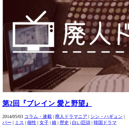
第2回『ブレイン 愛と野望』
2014/05/03
コラム・連載
|
廃人ドラマニア
|
シン・ハギュン
|
バー
|
ミス
|
個性
|
女子
|
娘
|
歴史
|
白い巨頭
|
韓国ドラマ