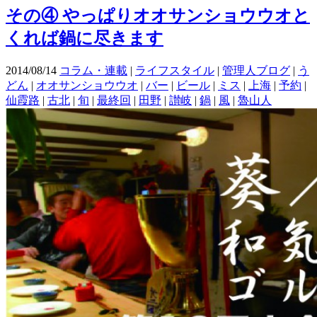
その④ やっぱりオオサンショウウオと
くれば鍋に尽きます
2014/08/14
コラム・連載
|
ライフスタイル
|
管理人ブログ
|
う
どん
|
オオサンショウウオ
|
バー
|
ビール
|
ミス
|
上海
|
予約
|
仙霞路
|
古北
|
旬
|
最終回
|
田野
|
讃岐
|
鍋
|
風
|
魯山人