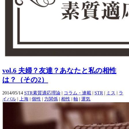
vol.6 夫婦？友達？あなたと私の相性
は？（その2）
2014/05/14
STR素質適応理論
|
コラム・連載
|
STR
|
ミス
|
ラ
イバル
|
上海
|
個性
|
力関係
|
相性
|
軸
|
運気