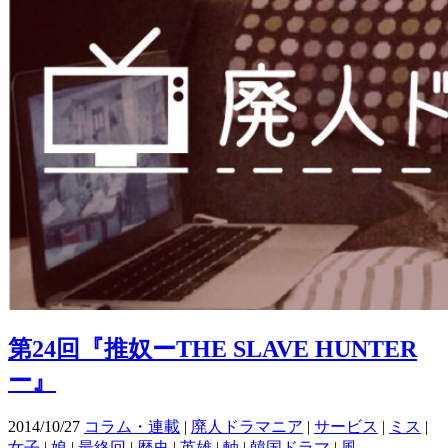
第24回『推奴ーTHE SLAVE HUNTER
ー』
2014/10/27
コラム・連載
|
廃人ドラマニア
|
サービス
|
ミス
|
女子
|
娘
|
最終回
|
歴史
|
英雄
|
軸
|
韓国ドラマ
|
風