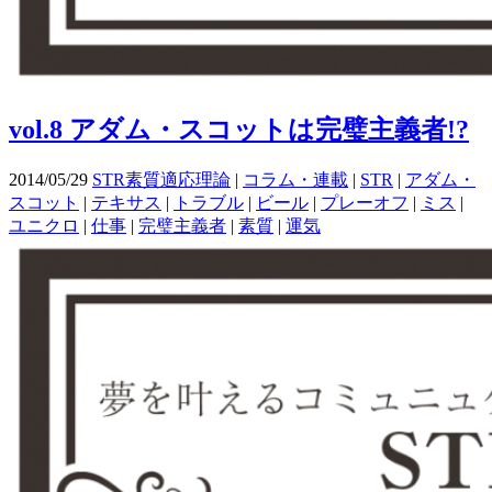
vol.8 アダム・スコットは完璧主義者!?
2014/05/29
STR素質適応理論
|
コラム・連載
|
STR
|
アダム・
スコット
|
テキサス
|
トラブル
|
ビール
|
プレーオフ
|
ミス
|
ユニクロ
|
仕事
|
完璧主義者
|
素質
|
運気