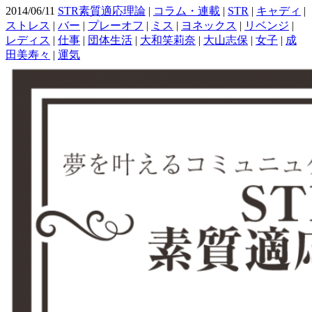
2014/06/11
STR素質適応理論
|
コラム・連載
|
STR
|
キャディ
|
ストレス
|
バー
|
プレーオフ
|
ミス
|
ヨネックス
|
リベンジ
|
レディス
|
仕事
|
団体生活
|
大和笑莉奈
|
大山志保
|
女子
|
成
田美寿々
|
運気