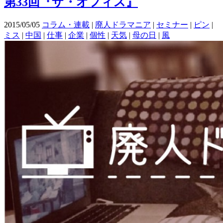
第33回『ザ・オフィス』
2015/05/05
コラム・連載
|
廃人ドラマニア
|
セミナー
|
ピン
|
ミス
|
中国
|
仕事
|
企業
|
個性
|
天気
|
母の日
|
風