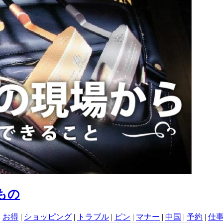
きもの
|
お得
|
ショッピング
|
トラブル
|
ピン
|
マナー
|
中国
|
予約
|
仕