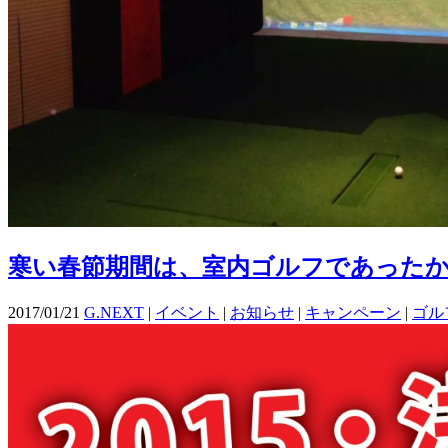
寒い春節期間は、室内ゴルフであったか
2017/01/21
G.NEXT
|
イベント
|
お知らせ
|
キャンペーン
|
ゴル