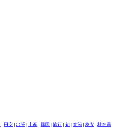
事
|
円安
|
出張
|
土産
|
帰国
|
旅行
|
旬
|
春節
|
格安
|
駐在員