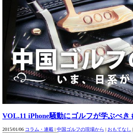
VOL.11 iPhone騒動にゴルフが学ぶべ
2015/01/06
コラム・連載
|
中国ゴルフの現場から
|
おもてなし