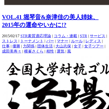
VOL.41 堀琴音&奈津佳の美人姉妹、
2015年の運命やいかに!?
2015/02/17
STR素質適応理論
|
コラム・連載
|
STR
|
サービス
|
ストレス
|
トーナメント
|
バー
|
マナー
|
ルール
|
レディス
|
仕事
|
優勝
|
力関係
|
団体生活
|
大山志保
|
女子
|
女子ツアー
|
成田美寿々
|
横峯さくら
|
相性
|
運気
|
風