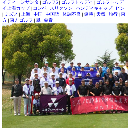
イティーンサンタ
|
ゴルフ5
|
ゴルフトゥデイ
|
ゴルフトゥデ
イ上海カップ
|
コンペ
|
スリクソン
|
ハンディキャップ
|
ピン
|
ミズノ
|
上海
|
中国
|
中国語
|
体調不良
|
優勝
|
天気
|
旅行
|
東
方
|
東方ゴルフ
|
風
|
鼎泰