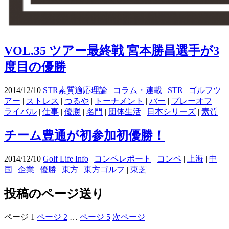
VOL.35 ツアー最終戦 宮本勝昌選手が3
度目の優勝
2014/12/10
STR素質適応理論
|
コラム・連載
|
STR
|
ゴルフツ
アー
|
ストレス
|
つるや
|
トーナメント
|
バー
|
プレーオフ
|
ライバル
|
仕事
|
優勝
|
名門
|
団体生活
|
日本シリーズ
|
素質
チーム豊通が初参加初優勝！
2014/12/10
Golf Life Info
|
コンペレポート
|
コンペ
|
上海
|
中
国
|
企業
|
優勝
|
東方
|
東方ゴルフ
|
東芝
投稿のページ送り
ページ
1
ページ
2
…
ページ
5
次ページ