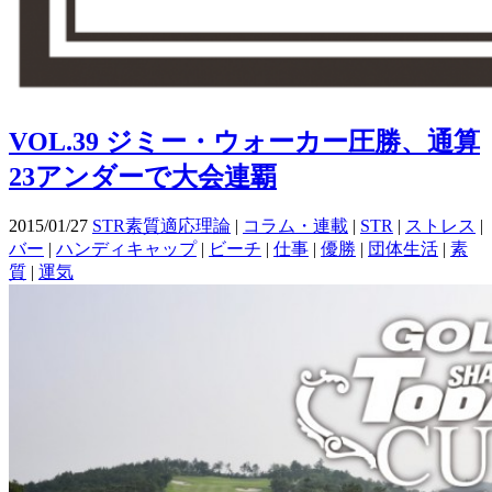
VOL.39 ジミー・ウォーカー圧勝、通算
23アンダーで大会連覇
2015/01/27
STR素質適応理論
|
コラム・連載
|
STR
|
ストレス
|
バー
|
ハンディキャップ
|
ビーチ
|
仕事
|
優勝
|
団体生活
|
素
質
|
運気