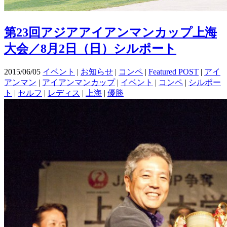
第23回アジアアイアンマンカップ上海
大会／8月2日（日）シルポート
2015/06/05
イベント
|
お知らせ
|
コンペ
|
Featured POST
|
アイ
アンマン
|
アイアンマンカップ
|
イベント
|
コンペ
|
シルポー
ト
|
セルフ
|
レディス
|
上海
|
優勝