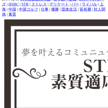
ズ
|
HSBC
|
STR
|
ストレス
|
デリケート
|
バー
|
ライバル
|
上
海
|
中国
|
中国ゴルフ
|
仕事
|
優勝
|
団体生活
|
富裕層
|
対人関
係
|
素質