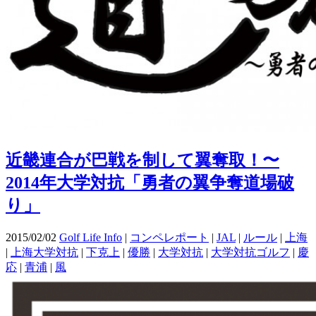
近畿連合が巴戦を制して翼奪取！〜
2014年大学対抗「勇者の翼争奪道場破
り」
2015/02/02
Golf Life Info
|
コンペレポート
|
JAL
|
ルール
|
上海
|
上海大学対抗
|
下克上
|
優勝
|
大学対抗
|
大学対抗ゴルフ
|
慶
応
|
青浦
|
風