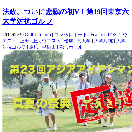
法政、ついに悲願の初V！第19回東京六
大学対抗ゴルフ
2015/06/30
Golf Life Info
|
コンペレポート
|
Featured POST
|
ウ
エスト
|
上海
|
上海ウエスト
|
優勝
|
六大学
|
大学対抗
|
大学
対抗ゴルフ
|
慶応
|
早稲田
|
隠しホール