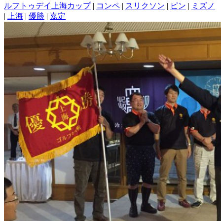
ルフトゥデイ上海カップ
|
コンペ
|
スリクソン
|
ピン
|
ミズノ
|
上海
|
優勝
|
嘉定