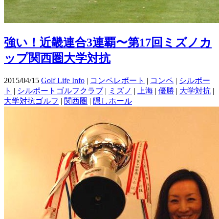
強い！近畿連合3連覇〜第17回ミズノカ
ップ関西圏大学対抗
2015/04/15
Golf Life Info
|
コンペレポート
|
コンペ
|
シルポー
ト
|
シルポートゴルフクラブ
|
ミズノ
|
上海
|
優勝
|
大学対抗
|
大学対抗ゴルフ
|
関西圏
|
隠しホール