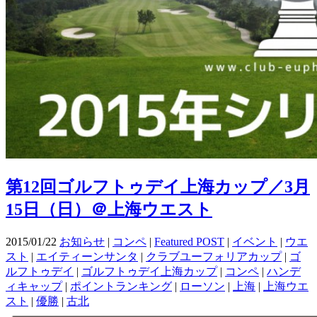
第12回ゴルフトゥデイ上海カップ／3月
15日（日）＠上海ウエスト
2015/01/22
お知らせ
|
コンペ
|
Featured POST
|
イベント
|
ウエ
スト
|
エイティーンサンタ
|
クラブユーフォリアカップ
|
ゴ
ルフトゥデイ
|
ゴルフトゥデイ上海カップ
|
コンペ
|
ハンデ
ィキャップ
|
ポイントランキング
|
ローソン
|
上海
|
上海ウエ
スト
|
優勝
|
古北