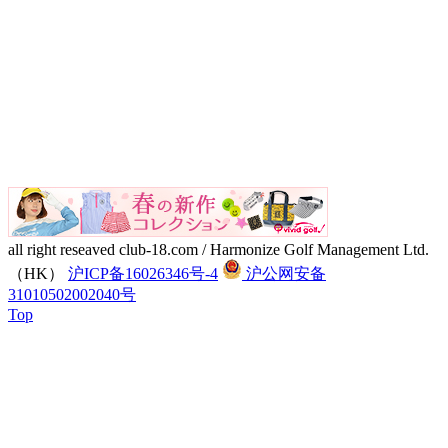
all right reseaved club-18.com / Harmonize Golf Management Ltd.
（HK）
沪ICP备16026346号-4
沪公网安备
31010502002040号
Top