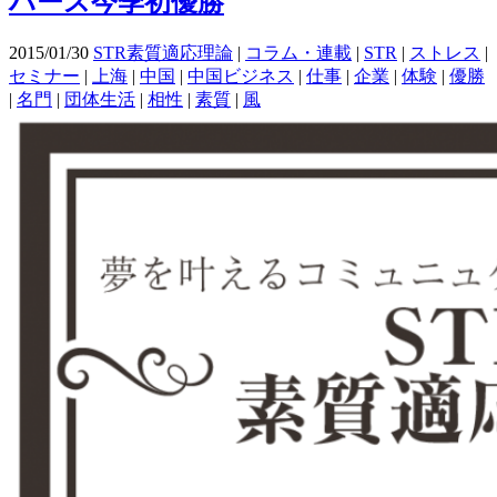
ハース今季初優勝
2015/01/30
STR素質適応理論
|
コラム・連載
|
STR
|
ストレス
|
セミナー
|
上海
|
中国
|
中国ビジネス
|
仕事
|
企業
|
体験
|
優勝
|
名門
|
団体生活
|
相性
|
素質
|
風