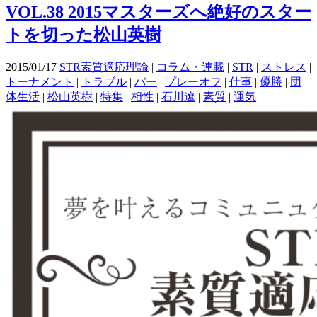
VOL.38 2015マスターズへ絶好のスター
トを切った松山英樹
2015/01/17
STR素質適応理論
|
コラム・連載
|
STR
|
ストレス
|
トーナメント
|
トラブル
|
バー
|
プレーオフ
|
仕事
|
優勝
|
団
体生活
|
松山英樹
|
特集
|
相性
|
石川遼
|
素質
|
運気