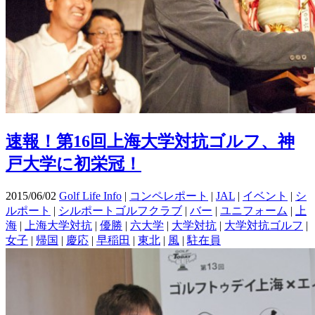
速報！第16回上海大学対抗ゴルフ、神
戸大学に初栄冠！
2015/06/02
Golf Life Info
|
コンペレポート
|
JAL
|
イベント
|
シ
ルポート
|
シルポートゴルフクラブ
|
バー
|
ユニフォーム
|
上
海
|
上海大学対抗
|
優勝
|
六大学
|
大学対抗
|
大学対抗ゴルフ
|
女子
|
帰国
|
慶応
|
早稲田
|
東北
|
風
|
駐在員