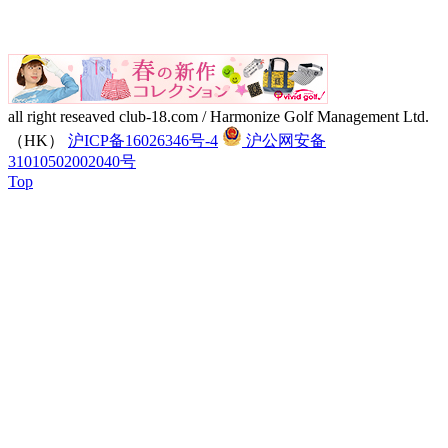
all right reseaved club-18.com / Harmonize Golf Management Ltd.
（HK）
沪ICP备16026346号-4
沪公网安备
31010502002040号
Top