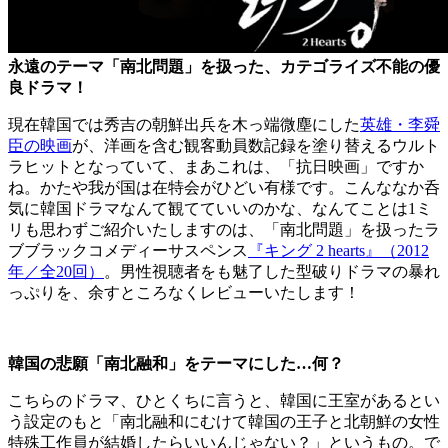
永遠のテーマ「南北問題」を扱った、カテゴライズ不能の優
良ドラマ！
現在韓国では秀吉の朝鮮出兵を木っ端微塵にした
英雄・李舜
臣の映画
が、洋画を含む観客動員数記録を塗り替えるウルト
ラヒットとなっていて、まあこれは、「抗日映画」ですか
ね。かたや我が国は在特会がひどい有様です。こんななか呑
気に韓国ドラマなんて観てていいのかな、なんてことは1ミ
リも思わずご紹介いたしますのは、「南北問題」を扱ったラ
ブブラックコメディーサスペンス
『キング 2 hearts』（2012
年／全20回）
。男性視聴者をも魅了した型破りドラマの暴れ
っぷりを、余すところなくレビューいたします！
韓国の悲願「南北融和」をテーマにした…何？
こちらのドラマ、ひとくちに言うと、韓国に王室があるとい
う設定のもと「南北融和にむけて韓国の王子と北朝鮮の女性
特殊工作員が結婚したらいいんじゃない？」というもの。で