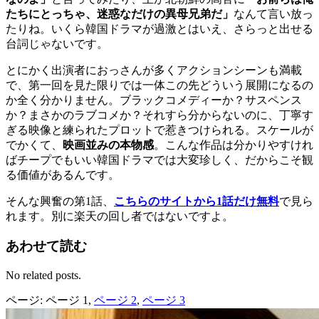
たちにとっちゃ、迷惑なだけの異母兄弟だ」
なんて言い放っ
たりね。いくら韓国ドラマが過激とはいえ、さらっと出せる
台詞じゃないです。
とにかく出演者におっさんが多くアクションシーンも満載
で、第一回を見た限りでは一体この先どういう展開になるの
か全く分かりません。ブラックコメディーか？サスペンス
か？まさかのラブコメか？それすら分からないのに、丁寧す
ぎる映像と練られたプロットで惹きつけられる。スケールが
でかくて、
映画並みの本物感
。こんな作品は分かりやすけれ
ばチープでもいい韓国ドラマでは大変珍しく、だからこそ観
る価値があるんです。
そんな興奮の第1話、
こちらのサイトから1話だけ無料
で見ら
れます。別に楽天の回し者ではないですよ。
あわせて読む
No related posts.
ページ:
ページ
1
,
ページ
2
,
ページ
3