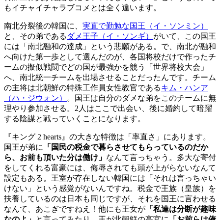
もイチャイチャラブコメとは全く違います。
南北分裂後の韓国に、
実直で勤勉な国王（イ・ソンミン）
と、その弟である
ダメ王子（イ・ソンギ）
がいて、この国王
には「南北融和の達成」という悲願がある。で、南北が融和
へ向けた第一歩として選んだのが、各国将校だけで作ったチ
ームの擬似戦闘でどの国が最強かを競う「世界将校大会」
へ、南北統一チームを出場させることだったんです。チーム
の主将は北朝鮮の特殊工作員女性教官である
キム・ハンア
（ハ・ジウォン）
。国王は自分のダメな弟をこのチームに無
理やり参加させる。2人はここで出会い、後に婚約して暗躍
する陰謀と戦っていくことになります。
『キング 2 hearts』の大きな特徴は「率直さ」にあります。
国王が弟に
「国民の税金で暮らさせてもらっているのだか
ら、お前も頂いた分は働け」
なんて言っちゃう。多大な寄付
をしてくれる富豪には、侮辱されても頭が上がらないなんて
設定もある。王室が存在しない韓国には「それは言っちゃい
けない」という感覚がないんですね。税金で王族（皇族）を
扶養しているのは日本も同じですが、それを国王に言わせる
なんて、あこぎですねえ！他にも王女が
「私達は分断が趣味
なのよ」
と言ってみたり、王が北朝鮮の高官に
「お前らは俺