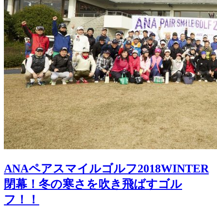
ANAペアスマイルゴルフ2018WINTER
閉幕！冬の寒さを吹き飛ばすゴル
フ！！