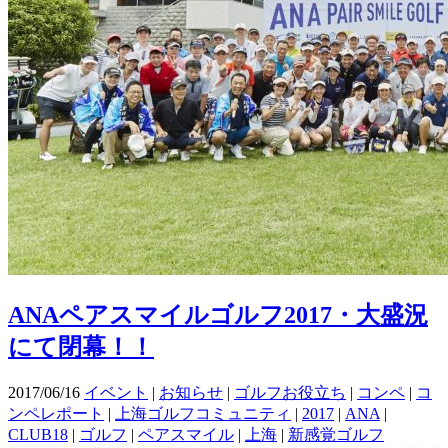
ANAペアスマイルゴルフ2017・大盛況
にて閉幕！！
2017/06/16
イベント
|
お知らせ
|
ゴルフお役立ち
|
コンペ
|
コ
ンペレポート
|
上海ゴルフコミュニティ
|
2017
|
ANA
|
CLUB18
|
ゴルフ
|
ペアスマイル
|
上海
|
新感覚ゴルフ