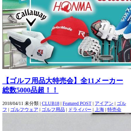
【ゴルフ用品大特売会】全11メーカー
総数5000品超！！
2018/04/11
未分類 |
CLUB18
|
Featured POST
|
アイアン
|
ゴル
フ
|
ゴルフウェア
|
ゴルフ用品
|
ドライバー
|
上海
|
特売会