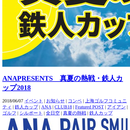
ANAPRESENTS 真夏の熱戦・鉄人カ
ップ2018
2018/06/07
イベント
|
お知らせ
|
コンペ
|
上海ゴルフコミュニ
ティ
|
鉄人カップ
|
ANA
|
CLUB18
|
Featured POST
|
アイアン
|
ゴルフ
|
シルポート
|
全日空
|
真夏の熱戦
|
鉄人カップ