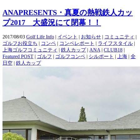
ANAPRESENTS・真夏の熱戦鉄人カッ
プ2017 大盛況にて閉幕！！
2017/08/03
Golf Life Info
|
イベント
|
お知らせ
|
コミュニティ
|
ゴルフお役立ち
|
コンペ
|
コンペレポート
|
ライフスタイル
|
上海ゴルフコミュニティ
|
鉄人カップ
|
ANA
|
CLUB18
|
Featured POST
|
ゴルフ
|
ゴルフコンペ
|
シルポート
|
上海
|
全
日空
|
鉄人カップ