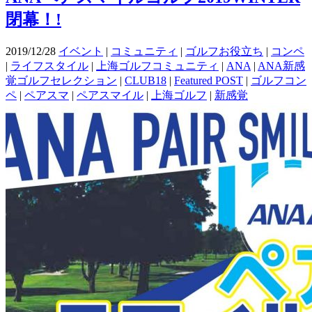
閉幕！!
2019/12/28
イベント
|
コミュニティ
|
ゴルフお役立ち
|
コンペ
|
ライフスタイル
|
上海ゴルフコミュニティ
|
ANA
|
ANA新感
覚ゴルフセレクション
|
CLUB18
|
Featured POST
|
ゴルフコン
ペ
|
ペアスマ
|
ペアスマイル
|
上海ゴルフ
|
新感覚