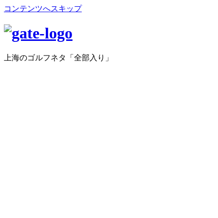
コンテンツへスキップ
上海のゴルフネタ「全部入り」