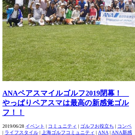
ANAペアスマイルゴルフ2019閉幕！
やっぱりペアスマは最高の新感覚ゴル
フ！！
2019/06/28
イベント
|
コミュニティ
|
ゴルフお役立ち
|
コンペ
|
ライフスタイル
|
上海ゴルフコミュニティ
|
ANA
|
ANA新感