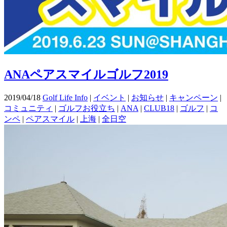
ANAペアスマイルゴルフ2019
2019/04/18
Golf Life Info
|
イベント
|
お知らせ
|
キャンペーン
|
コミュニティ
|
ゴルフお役立ち
|
ANA
|
CLUB18
|
ゴルフ
|
コ
ンペ
|
ペアスマイル
|
上海
|
全日空