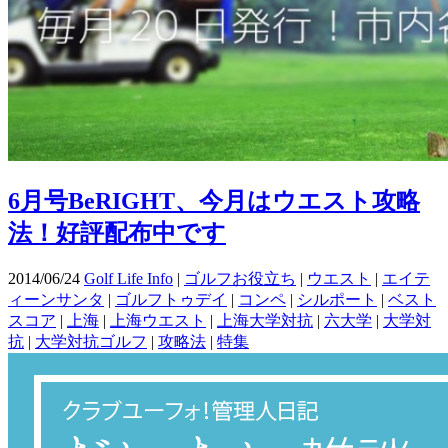
6月号BeRIGHT、今月はウエスト攻略
法！好評配布中です
2014/06/24
Golf Life Info
|
ゴルフお役立ち
|
ウエスト
|
エイテ
ィーンサンタ
|
ゴルフトゥデイ
|
コンペ
|
シルポート
|
ベスト
スコア
|
上海
|
上海ウエスト
|
上海大学対抗
|
六大学
|
大学対
抗
|
大学対抗ゴルフ
|
攻略法
|
特集