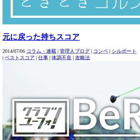
元に戻った持ちスコア
2014/07/06
コラム・連載
|
管理人ブログ
|
コンペ
|
シルポート
|
ベストスコア
|
仕事
|
体調不良
|
攻略法