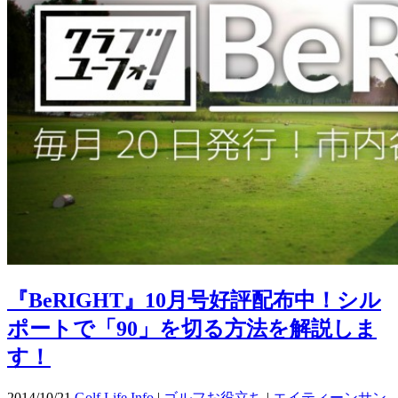
『BeRIGHT』10月号好評配布中！シル
ポートで「90」を切る方法を解説しま
す！
2014/10/21
Golf Life Info
|
ゴルフお役立ち
|
エイティーンサン