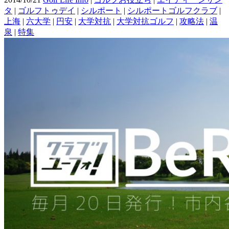
タ
|
ゴルフトゥデイ
|
シルポート
|
シルポートゴルフクラブ
|
上海
|
六大学
|
円安
|
大学対抗
|
大学対抗ゴルフ
|
攻略法
|
温
泉
|
特集