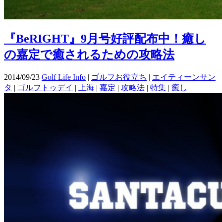
『BeRIGHT』9月号好評配布中！癒し
の嘉定で癒されるための攻略法
2014/09/23
Golf Life Info
|
ゴルフお役立ち
|
エイティーンサン
タ
|
ゴルフトゥデイ
|
上海
|
嘉定
|
攻略法
|
特集
|
癒し