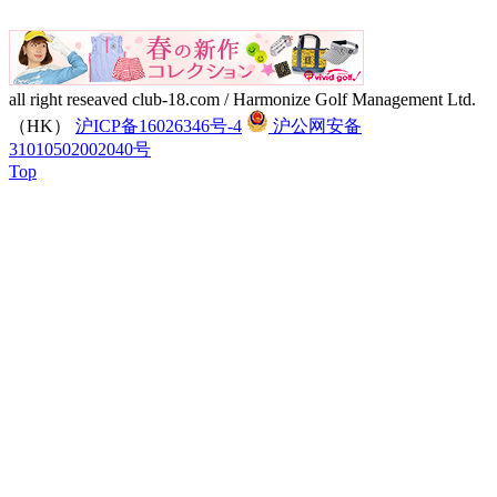
all right reseaved club-18.com / Harmonize Golf Management Ltd.
（HK）
沪ICP备16026346号-4
沪公网安备
31010502002040号
Top