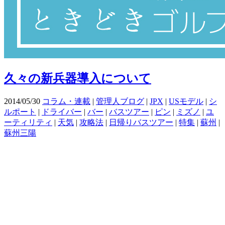
久々の新兵器導入について
2014/05/30
コラム・連載
|
管理人ブログ
|
JPX
|
USモデル
|
シ
ルポート
|
ドライバー
|
バー
|
バスツアー
|
ピン
|
ミズノ
|
ユ
ーティリティ
|
天気
|
攻略法
|
日帰りバスツアー
|
特集
|
蘇州
|
蘇州三陽