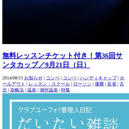
無料レッスンチケット付き！第36回サ
ンタカップ／9月21日（日）
2014/08/15
お知らせ
|
コンペ
|
コンペ
|
ハンディキャップ
|
ホ
ールアウト
|
レッスン・スクール
|
ローソン
|
優勝
|
反省
|
古
北
|
攻略法
|
温泉
|
湖州温泉
|
特集