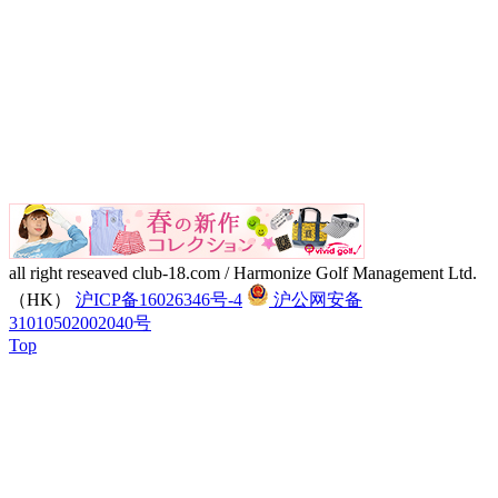
all right reseaved club-18.com / Harmonize Golf Management Ltd.
（HK）
沪ICP备16026346号-4
沪公网安备
31010502002040号
Top