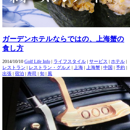
ガーデンホテルならではの、上海蟹の
食し方
2014/10/10
Golf Life Info
|
ライフスタイル
|
サービス
|
ホテル
|
レストラン
|
レストラン・グルメ
|
上海
|
上海蟹
|
中国
|
予約
|
出張
|
宿泊
|
寿司
|
旬
|
風