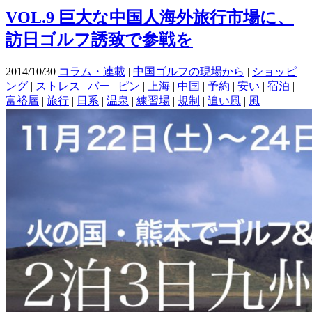
VOL.9 巨大な中国人海外旅行市場に、
訪日ゴルフ誘致で参戦を
2014/10/30
コラム・連載
|
中国ゴルフの現場から
|
ショッピ
ング
|
ストレス
|
バー
|
ピン
|
上海
|
中国
|
予約
|
安い
|
宿泊
|
富裕層
|
旅行
|
日系
|
温泉
|
練習場
|
規制
|
追い風
|
風