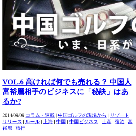
VOL.6 高ければ何でも売れる？ 中国人
富裕層相手のビジネスに「秘訣」はあ
るか?
2014/09/09
コラム・連載
|
中国ゴルフの現場から
|
リゾート
|
リリース
|
ルール
|
上海
|
中国
|
中国ビジネス
|
土産
|
宿泊
|
富
裕層
|
旅行