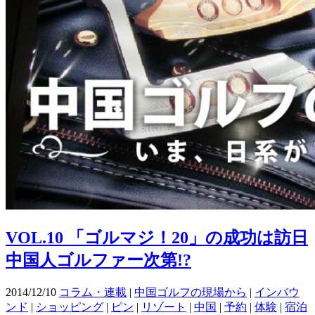
VOL.10 「ゴルマジ！20」の成功は訪日
中国人ゴルファー次第!?
2014/12/10
コラム・連載
|
中国ゴルフの現場から
|
インバウ
ンド
|
ショッピング
|
ピン
|
リゾート
|
中国
|
予約
|
体験
|
宿泊