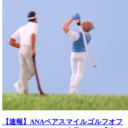
【速報】ANAペアスマイルゴルフオフ