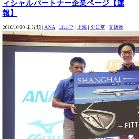
ィシャルパートナー企業ページ【速
報】
2016/10/20
未分類 |
ANA
|
ゴルフ
|
上海
|
全日空
|
支店長