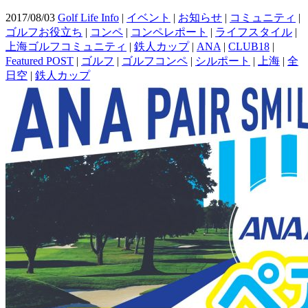
2017/08/03
Golf Life Info
|
イベント
|
お知らせ
|
コミュニティ
|
ゴルフお役立ち
|
コンペ
|
コンペレポート
|
ライフスタイル
|
上海ゴルフコミュニティ
|
鉄人カップ
|
ANA
|
CLUB18
|
Featured POST
|
ゴルフ
|
ゴルフコンペ
|
シルポート
|
上海
|
全
日空
|
鉄人カップ