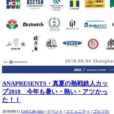
ANAPRESENTS・真夏の熱戦鉄人カッ
プ2018 今年も暑い・熱い・アツかっ
た！！
2018/08/11
Golf Life Info
|
イベント
|
コミュニティ
|
ゴルフお