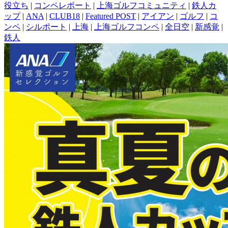
役立ち
|
コンペレポート
|
上海ゴルフコミュニティ
|
鉄人カ
ップ
|
ANA
|
CLUB18
|
Featured POST
|
アイアン
|
ゴルフ
|
コ
ンペ
|
シルポート
|
上海
|
上海ゴルフコンペ
|
全日空
|
新感覚
|
鉄人