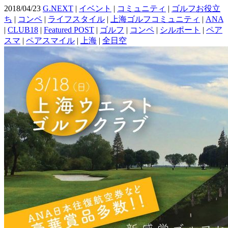
2018/04/23
G.NEXT
|
イベント
|
コミュニティ
|
ゴルフお役立
ち
|
コンペ
|
ライフスタイル
|
上海ゴルフコミュニティ
|
ANA
|
CLUB18
|
Featured POST
|
ゴルフ
|
コンペ
|
シルポート
|
ペア
スマ
|
ペアスマイル
|
上海
|
全日空