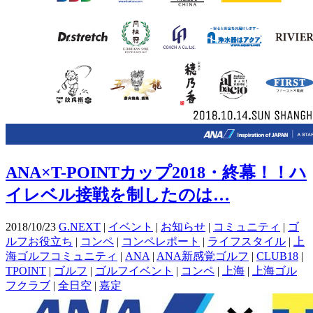
ANA×T-POINTカップ2018・終幕！！ハ
イレベル接戦を制したのは…
2018/10/23
G.NEXT
|
イベント
|
お知らせ
|
コミュニティ
|
ゴ
ルフお役立ち
|
コンペ
|
コンペレポート
|
ライフスタイル
|
上
海ゴルフコミュニティ
|
ANA
|
ANA新感覚ゴルフ
|
CLUB18
|
TPOINT
|
ゴルフ
|
ゴルフイベント
|
コンペ
|
上海
|
上海ゴル
フクラブ
|
全日空
|
嘉定