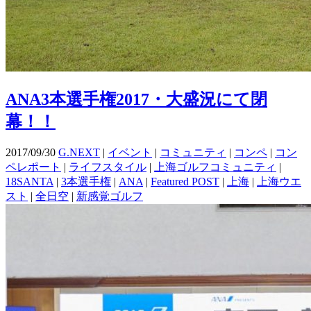
ANA3本選手権2017・大盛況にて閉
幕！！
2017/09/30
G.NEXT
|
イベント
|
コミュニティ
|
コンペ
|
コン
ペレポート
|
ライフスタイル
|
上海ゴルフコミュニティ
|
18SANTA
|
3本選手権
|
ANA
|
Featured POST
|
上海
|
上海ウエ
スト
|
全日空
|
新感覚ゴルフ