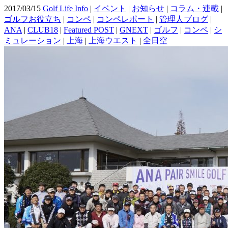
2017/03/15
Golf Life Info
|
イベント
|
お知らせ
|
コラム・連載
|
ゴルフお役立ち
|
コンペ
|
コンペレポート
|
管理人ブログ
|
ANA
|
CLUB18
|
Featured POST
|
GNEXT
|
ゴルフ
|
コンペ
|
シ
ミュレーション
|
上海
|
上海ウエスト
|
全日空