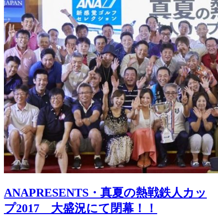
ANAPRESENTS・真夏の熱戦鉄人カッ
プ2017 大盛況にて閉幕！！