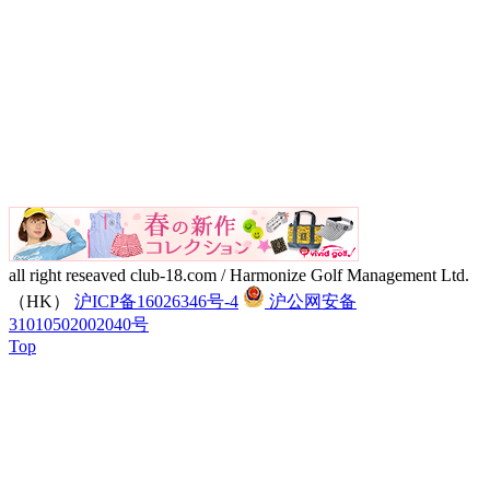
all right reseaved club-18.com / Harmonize Golf Management Ltd.
（HK）
沪ICP备16026346号-4
沪公网安备
31010502002040号
Top