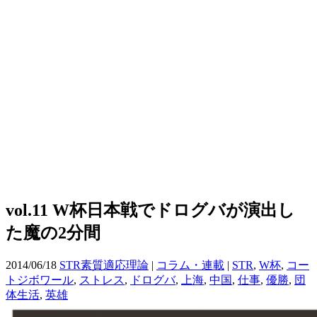
vol.11 W杯日本戦でドログバが演出し
た魔の2分間
2014/06/18
STR素質適応理論
|
コラム・連載
|
STR
,
W杯
,
コー
トジボワール
,
ストレス
,
ドログバ
,
上海
,
中国
,
仕事
,
優勝
,
団
体生活
,
英雄