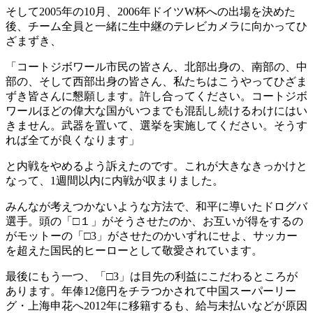
そして2005年の10月、2006年ドイツW杯への出場を決めた
後、チーム全員と一緒に生中継のテレビカメラに向かってひ
ざまずき、
「コートジボワール市民の皆さん、北部出身の、南部の、中
部の、そして西部出身の皆さん、私たちはこうやってひざま
ずき皆さんに懇願します。許し合ってください。コートジボ
ワールほどの偉大な国がいつまでも混乱し続けるわけにはい
きません。武器を置いて、選挙を実施してください。そうす
れば全てが良くなります」
と内戦をやめるよう訴えたのです。これが大きなきっかけと
なって、1週間以内に内戦が収まりました。
みんなが考えつかないような方法で、和平に導いたドログバ
選手。頭の「□１」がそうさせたのか、お互いが得をするの
がモットーの「□3」がさせたのかいずれにせよ、サッカー
を超えた国民的ヒーローとして敬愛されています。
最後にもう一つ、「□3」は目先の利益にこだわるところが
あります。年俸12億円をチラつかされて中国スーパーリー
グ・上海申花へ2012年に移籍するも、給与未払いなどが原因