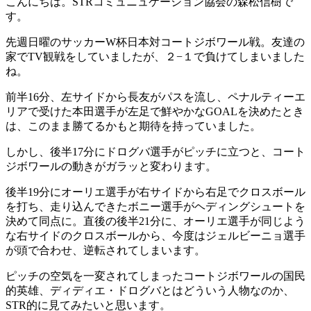
こんにちは。STRコミュニュケーション協会の森松信樹で
す。
先週日曜のサッカーW杯日本対コートジボワール戦。友達の
家でTV観戦をしていましたが、２−１で負けてしまいました
ね。
前半16分、左サイドから長友がパスを流し、ペナルティーエ
リアで受けた本田選手が左足で鮮やかなGOALを決めたとき
は、このまま勝てるかもと期待を持っていました。
しかし、後半17分にドログバ選手がピッチに立つと、コート
ジボワールの動きがガラッと変わります。
後半19分にオーリエ選手が右サイドから右足でクロスボール
を打ち、走り込んできたボニー選手がヘディングシュートを
決めて同点に。直後の後半21分に、オーリエ選手が同じよう
な右サイドのクロスボールから、今度はジェルビーニョ選手
が頭で合わせ、逆転されてしまいます。
ピッチの空気を一変されてしまったコートジボワールの国民
的英雄、ディディエ・ドログバとはどういう人物なのか、
STR的に見てみたいと思います。