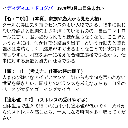
＜
ディディエ・ドログバ
1978年3月11日生まれ
＞
【心：□3海】（本質。家族や恋人から見た人柄）
クールな雰囲気を持つセンスのよい人物である。物事に動じ
ない冷静さと度胸のよさを演じているものの、自己コントロ
ールに甘く、追い詰められると腰が座らなくなる。ここぞと
いうときには、何が何でも結論を出す、という行動力と勝負
強さは素晴らしく、結果がすぐ出るようなことでは実力を発
揮しやすい。利益を第一に考える合理主義者であるから、仕
事に対する意欲と努力は旺盛である。
【頭：□1】（考え方。仕事の時の様子）
人まねが嫌いなアイデアマンで、誰からも文句を言われない
世界を築きたい。周りとのバランスを考えながらも、自分の
ペースが大切でゴーイングマイウェイ。
【適応値：L7】（ストレスの受けやすさ）
団体生活で生きて行くのには少し適応値が低いです。周りか
らのストレスを感じたら、一人になる時間を多く取ってくだ
さい。