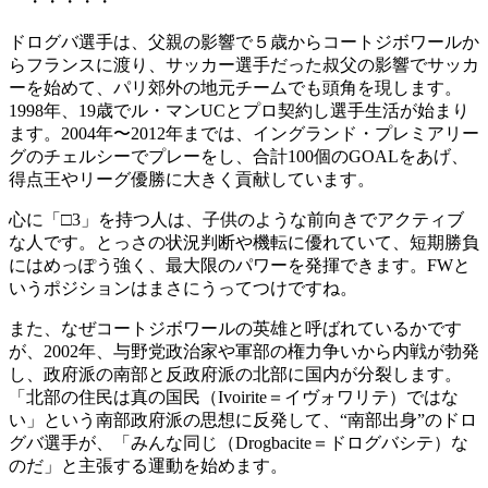
・・・・・
ドログバ選手は、父親の影響で５歳からコートジボワールか
らフランスに渡り、サッカー選手だった叔父の影響でサッカ
ーを始めて、パリ郊外の地元チームでも頭角を現します。
1998年、19歳でル・マンUCとプロ契約し選手生活が始まり
ます。2004年〜2012年までは、イングランド・プレミアリー
グのチェルシーでプレーをし、合計100個のGOALをあげ、
得点王やリーグ優勝に大きく貢献しています。
心に「□3」を持つ人は、子供のような前向きでアクティブ
な人です。とっさの状況判断や機転に優れていて、短期勝負
にはめっぽう強く、最大限のパワーを発揮できます。FWと
いうポジションはまさにうってつけですね。
また、なぜコートジボワールの英雄と呼ばれているかです
が、2002年、与野党政治家や軍部の権力争いから内戦が勃発
し、政府派の南部と反政府派の北部に国内が分裂します。
「北部の住民は真の国民（Ivoirite＝イヴォワリテ）ではな
い」という南部政府派の思想に反発して、“南部出身”のドロ
グバ選手が、「みんな同じ（Drogbacite＝ドログバシテ）な
のだ」と主張する運動を始めます。