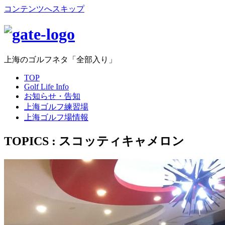
コンテンツへスキップ
上海のゴルフネタ「全部入り」
TOP
Golf Life Info
お知らせ・告知
上海ゴルフ練習場
上海ゴルフ場情報
TOPICS : スコッティキャメロン