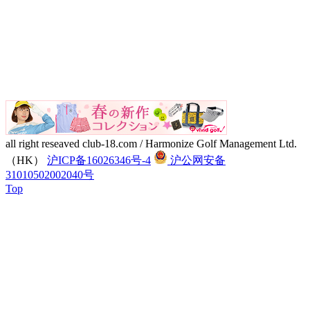
all right reseaved club-18.com / Harmonize Golf Management Ltd.
（HK）
沪ICP备16026346号-4
沪公网安备
31010502002040号
Top