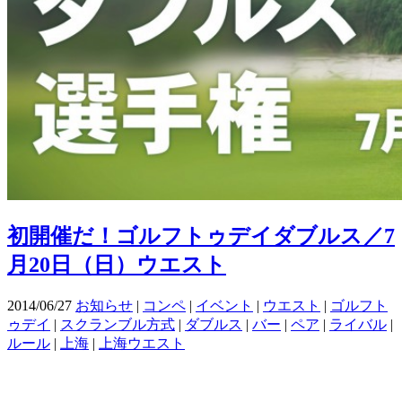
初開催だ！ゴルフトゥデイダブルス／7
月20日（日）ウエスト
2014/06/27
お知らせ
|
コンペ
|
イベント
|
ウエスト
|
ゴルフト
ゥデイ
|
スクランブル方式
|
ダブルス
|
バー
|
ペア
|
ライバル
|
ルール
|
上海
|
上海ウエスト