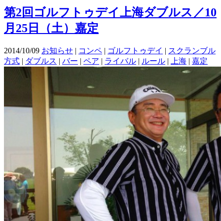
第2回ゴルフトゥデイ上海ダブルス／10
月25日（土）嘉定
2014/10/09
お知らせ
|
コンペ
|
ゴルフトゥデイ
|
スクランブル
方式
|
ダブルス
|
バー
|
ペア
|
ライバル
|
ルール
|
上海
|
嘉定