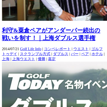
利守&粟倉ペアがアンダーパー続出の
戦いを制す！｜上海ダブルス選手権
2014/07/21
Golf Life Info
|
コンペレポート
|
ウエスト
|
ゴルフ
トゥデイ
|
スクランブル方式
|
ダブルス
|
バー
|
ペア
|
ホテル
|
上海
|
上海ウエスト
|
優勝
|
嘉定