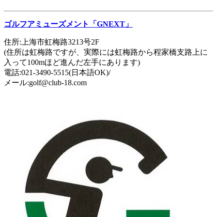
ゴルフアミューズメント「GNEXT」
住所:上海市虹梅路
3213
号
2F
(住所は虹梅路ですが、実際には虹梅路から程家橋支路上に
入って
100m
ほど進んだ左手にあります)
電話:
021-3490-5515(
日本語OK
)/
メール:golf@club-18.com