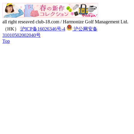
all right reseaved club-18.com / Harmonize Golf Management Ltd.
（HK）
沪ICP备16026346号-4
沪公网安备
31010502002040号
Top