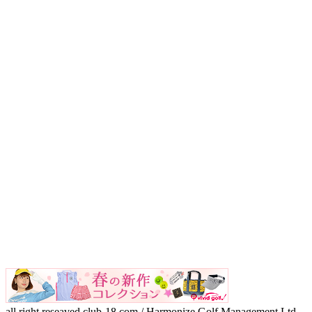
all right reseaved club-18.com / Harmonize Golf Management Ltd.