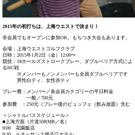
2015年の初打ちは、上海ウエストで決まり！
非会員でもオープンに参加OK、もちつき大会もあります。
会場：上海ウエストゴルフクラブ
日時：2015年1月2日（金）12:00〜
競技：18ホールズストロークプレー、ダブルペリア方式によ
るHC戦
※メンバーもノンメンバーも全員ダブルペリアです
男性白ティ、女性赤ティ
プレー費：メンバー／各会員カテゴリーの平日料金
一般／700元
参加費 ：250元（プレー後のビュッフェ（飲み放題）含む
＜シャトルバススケジュール＞
■上海方面（片道50RMB／名）
9:00 花園飯店
9:20 ルネッサンス揚子江ホテル