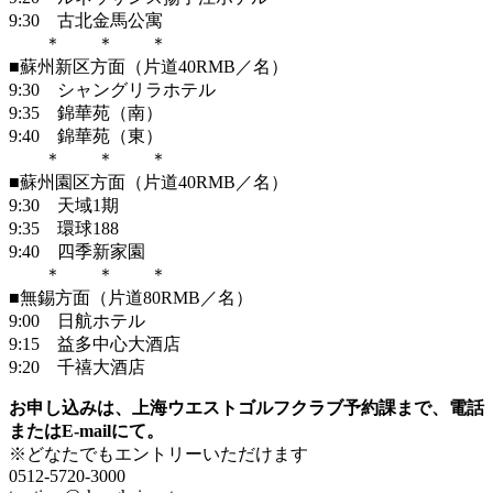
9:30 古北金馬公寓
＊ ＊ ＊
■蘇州新区方面（片道40RMB／名）
9:30 シャングリラホテル
9:35 錦華苑（南）
9:40 錦華苑（東）
＊ ＊ ＊
■蘇州園区方面（片道40RMB／名）
9:30 天域1期
9:35 環球188
9:40 四季新家園
＊ ＊ ＊
■無錫方面（片道80RMB／名）
9:00 日航ホテル
9:15 益多中心大酒店
9:20 千禧大酒店
お申し込みは、上海ウエストゴルフクラブ予約課まで、電話
またはE-mailにて。
※どなたでもエントリーいただけます
0512-5720-3000